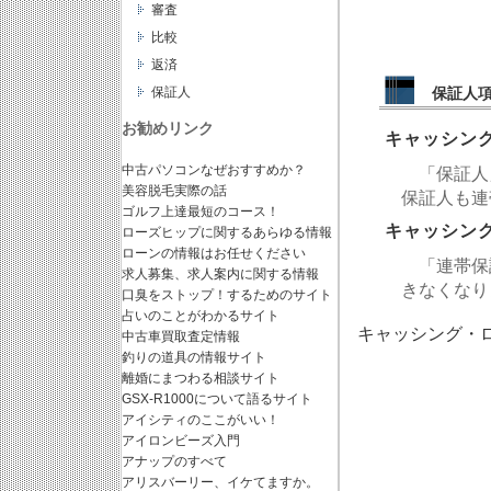
審査
比較
返済
保証人
保証人
お勧めリンク
キャッシン
中古パソコンなぜおすすめか？
「保証人
美容脱毛実際の話
保証人も連帯
ゴルフ上達最短のコース！
キャッシン
ローズヒップに関するあらゆる情報
ローンの情報はお任せください
「連帯保
求人募集、求人案内に関する情報
きなくなりよ
口臭をストップ！するためのサイト
占いのことがわかるサイト
キャッシング・ロ
中古車買取査定情報
釣りの道具の情報サイト
離婚にまつわる相談サイト
GSX-R1000について語るサイト
アイシティのここがいい！
アイロンビーズ入門
アナップのすべて
アリスバーリー、イケてますか。