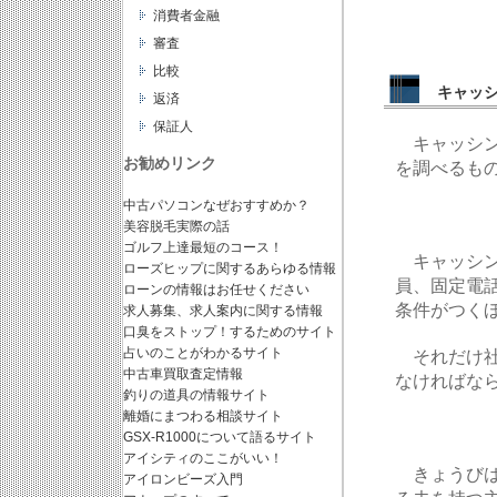
消費者金融
審査
比較
キャッ
返済
保証人
キャッシン
お勧めリンク
を調べるも
中古パソコンなぜおすすめか？
美容脱毛実際の話
ゴルフ上達最短のコース！
キャッシン
ローズヒップに関するあらゆる情報
員、固定電
ローンの情報はお任せください
条件がつく
求人募集、求人案内に関する情報
口臭をストップ！するためのサイト
占いのことがわかるサイト
それだけ社
中古車買取査定情報
なければな
釣りの道具の情報サイト
離婚にまつわる相談サイト
GSX-R1000について語るサイト
アイシティのここがいい！
きょうびは
アイロンビーズ入門