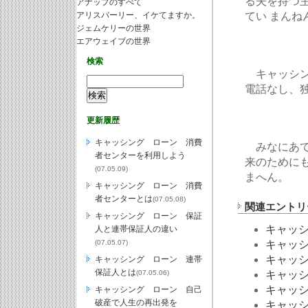
る夫を持つ
アナップのすべて
アリスバーリー、イケてますか。
てい まんね
ジェムケリーの世界
エアウェイブの世界
検索
キャッシン
電話なし、
更新履歴
キャッシング ローン 消費
みなにあて
者センターを利用しよう
来のために
(07.05.09)
まへん。
キャッシング ローン 消費
者センターとは
(07.05.08)
関連エントリ
キャッシング ローン 保証
キャッ
人と連帯保証人の違い
(07.05.07)
キャッ
キャッ
キャッシング ローン 連帯
保証人とは
(07.05.06)
キャッ
キャッ
キャッシング ローン 自己
破産で人生の再出発を
キャッ